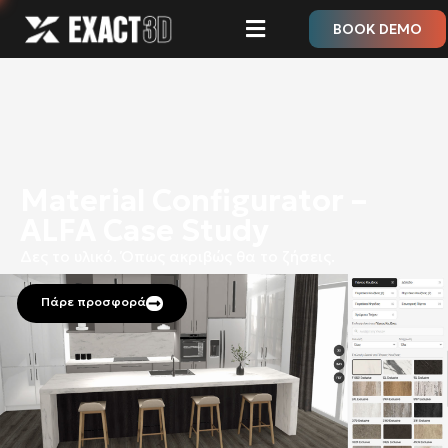
BOOK DEMO
Material Configurator –
ALFA Case Study
Δες το υλικό.
Όπως ακριβώς θα το ζήσεις.
Πάρε προσφορά