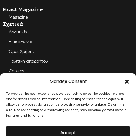
Exact Magazine
Magazine
Σχετικά
About Us
Επικοινωνία
Όροι Χρήσης
Πολιτική απορρήτου
Cookies
Manage Consent
Follow us
Facebook
To provide the best experiences, we use technologies like cookies to store
and/or access device information. Consenting to these technologies will
allow us to process data such as browsing behavior or unique IDs on this
Instagram
site. Not consenting or withdrawing consent, may adversely affect certain
features and functions.
LinkedIn
Accept