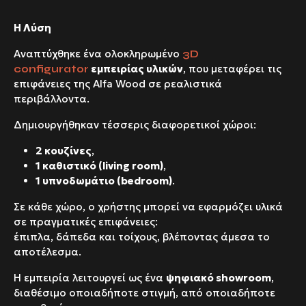
Η Λύση
Αναπτύχθηκε ένα ολοκληρωμένο
3D
εμπειρίας υλικών
, που μεταφέρει τις
configurator
επιφάνειες της
Alfa Wood
σε ρεαλιστικά
περιβάλλοντα.
Δημιουργήθηκαν τέσσερις διαφορετικοί χώροι:
2 κουζίνες
,
1 καθιστικό (living room)
,
1 υπνοδωμάτιο (bedroom)
.
Σε κάθε χώρο, ο χρήστης μπορεί να εφαρμόζει υλικά
σε πραγματικές επιφάνειες:
έπιπλα, δάπεδα και τοίχους, βλέποντας άμεσα το
αποτέλεσμα.
Η εμπειρία λειτουργεί ως ένα
ψηφιακό
showroom
,
διαθέσιμο οποιαδήποτε στιγμή, από οποιαδήποτε