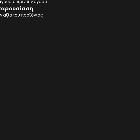
γουριά πριν την αγορά
παρουσίαση
ην αξία του προϊόντος