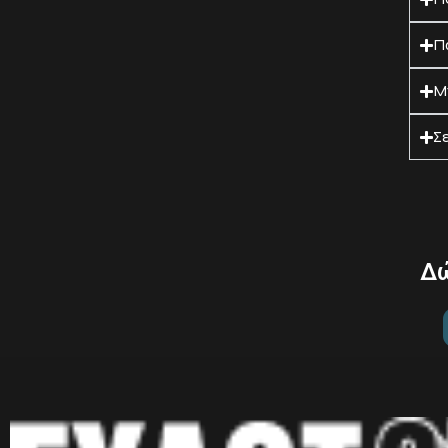
Π
Μ
Σ
Δώ