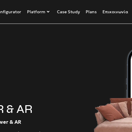
nfigurator
Platform
Case Study
Plans
Επικοινωνία
 & AR
wer & AR