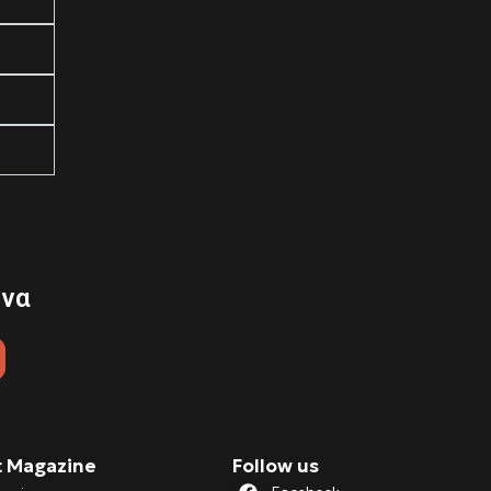
 να
t Magazine
Follow us