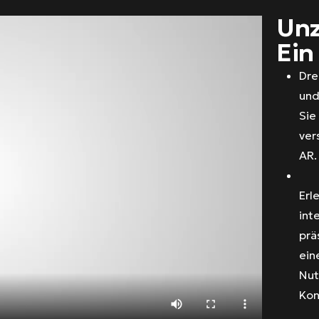
Unz
Ein
Dre
und
Sie
ver
AR.
Erl
int
prä
ein
Nut
Kon