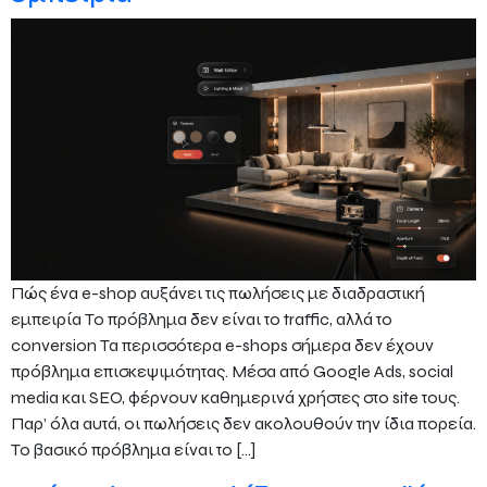
Πώς ένα e-shop αυξάνει τις πωλήσεις με διαδραστική
εμπειρία Το πρόβλημα δεν είναι το traffic, αλλά το
conversion Τα περισσότερα e-shops σήμερα δεν έχουν
πρόβλημα επισκεψιμότητας. Μέσα από Google Ads, social
media και SEO, φέρνουν καθημερινά χρήστες στο site τους.
Παρ’ όλα αυτά, οι πωλήσεις δεν ακολουθούν την ίδια πορεία.
Το βασικό πρόβλημα είναι το […]