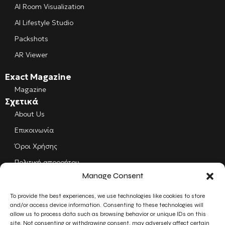
AI Room Visualization
AI Lifestyle Studio
Packshots
AR Viewer
Exact Magazine
Magazine
Σχετικά
About Us
Επικοινωνία
Όροι Χρήσης
Πολιτική απορρήτου
Manage Consent
Cookies
To provide the best experiences, we use technologies like cookies to store
Follow us
and/or access device information. Consenting to these technologies will
Facebook
allow us to process data such as browsing behavior or unique IDs on this
site. Not consenting or withdrawing consent, may adversely affect certain